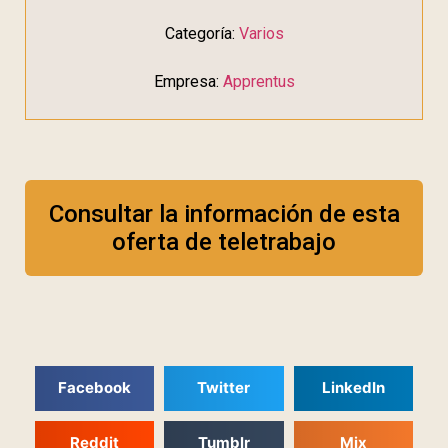
Categoría:
Varios
Empresa:
Apprentus
Consultar la información de esta
oferta de teletrabajo
Facebook
Twitter
LinkedIn
Reddit
Tumblr
Mix