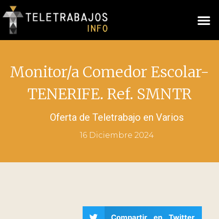
Monitor/a Comedor Escolar-
TENERIFE. Ref. SMNTR
Oferta de Teletrabajo en
Varios
16 Diciembre 2024
Compartir en Twitter