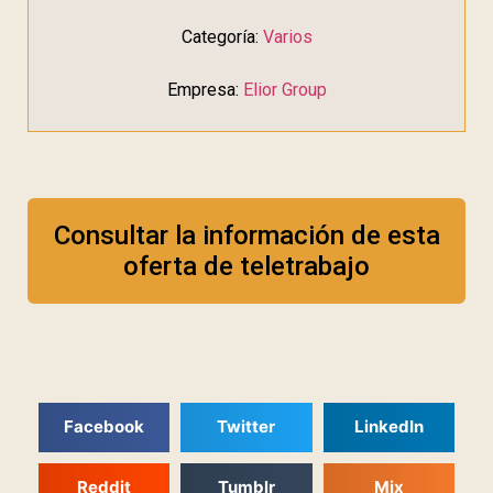
Categoría:
Varios
Empresa:
Elior Group
Consultar la información de esta
oferta de teletrabajo
Facebook
Twitter
LinkedIn
Reddit
Tumblr
Mix