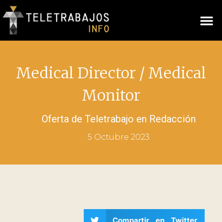
Medical Director / Medical
Monitor
Oferta de Teletrabajo en
Redacción
5 Octubre 2023
Compartir en Twitter