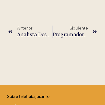
Anterior
Siguiente
Analista Desarrollador/a Java (7.30 A 15.30) (100% Remoto) (Madrid) – Madrid, Madrid, Comunidad De Madrid, España
Programador PHP Junior
Sobre teletrabajos.info