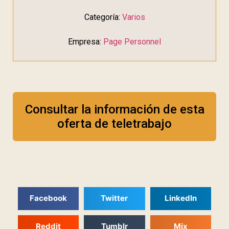
Categoría:
Varios
Empresa:
Page Personnel
Consultar la información de esta
oferta de teletrabajo
Facebook
Twitter
LinkedIn
Reddit
Tumblr
Mix