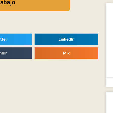
rabajo
tter
LinkedIn
mblr
Mix