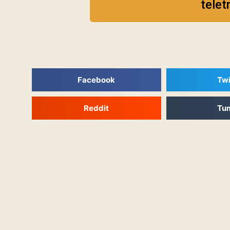
telet
Facebook
Twi
Reddit
Tu