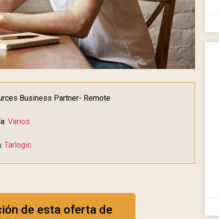
ources Business Partner- Remote
ía:
Varios
:
Tarlogic
ción de esta oferta de