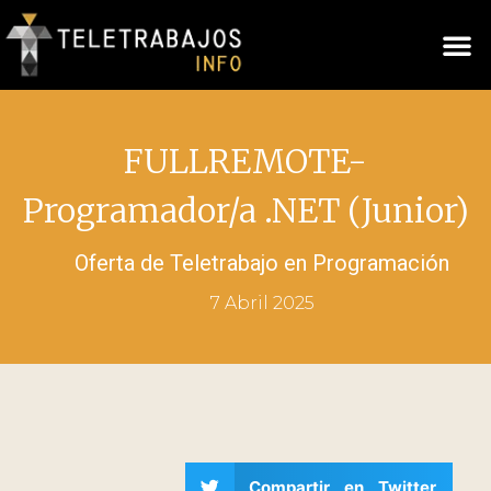
FULLREMOTE-
Programador/a .NET (Junior)
Oferta de Teletrabajo en
Programación
7 Abril 2025
Compartir en Twitter