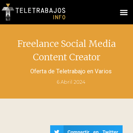
Freelance Social Media
Content Creator
Oferta de Teletrabajo en
Varios
6 Abril 2024
Compartir en Twitter