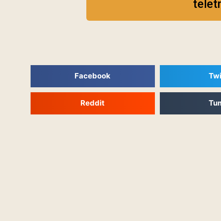
telet
Facebook
Twi
Reddit
Tu