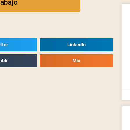
rabajo
tter
LinkedIn
mblr
Mix