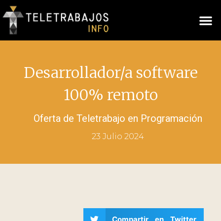
Desarrollador/a software
100% remoto
Oferta de Teletrabajo en
Programación
23 Julio 2024
Compartir en Twitter