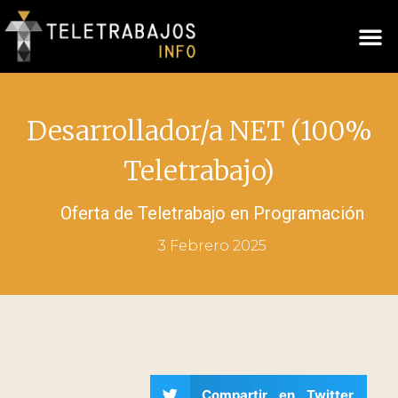
Desarrollador/a NET (100%
Teletrabajo)
Oferta de Teletrabajo en
Programación
3 Febrero 2025
Compartir en Twitter