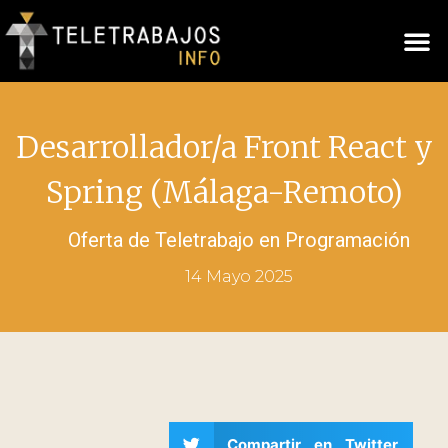
Desarrollador/a Front React y
Spring (Málaga-Remoto)
Oferta de Teletrabajo en
Programación
14 Mayo 2025
Compartir en Twitter