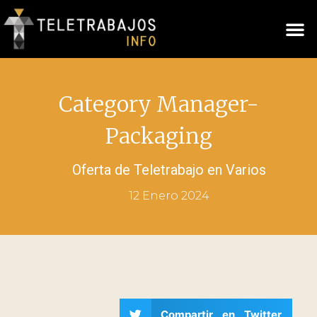
Category Manager-
Packaging
Oferta de Teletrabajo en
Varios
12 Enero 2024
Compartir en Twitter