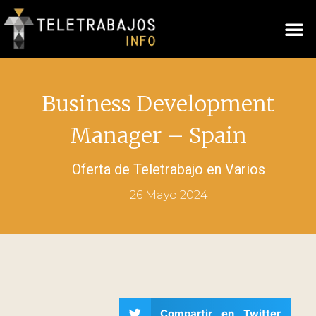
Business Development
Manager – Spain
Oferta de Teletrabajo en
Varios
26 Mayo 2024
Compartir en Twitter