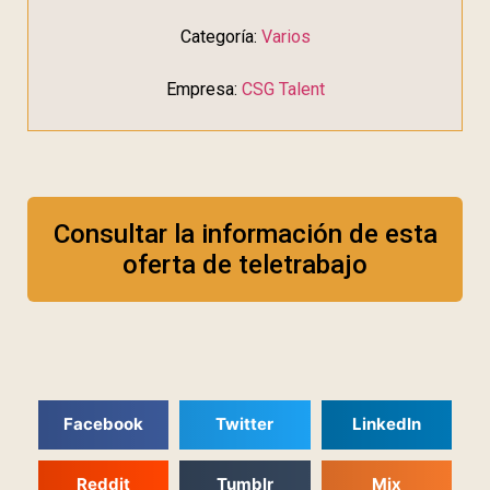
Categoría:
Varios
Empresa:
CSG Talent
Consultar la información de esta
oferta de teletrabajo
Facebook
Twitter
LinkedIn
Reddit
Tumblr
Mix