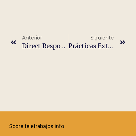
Anterior
Siguiente
Direct Response Copywriter – Remote Barcelona
Prácticas Extracurriculares – LinkedIn Content Creator & Copywriter
Sobre teletrabajos.info