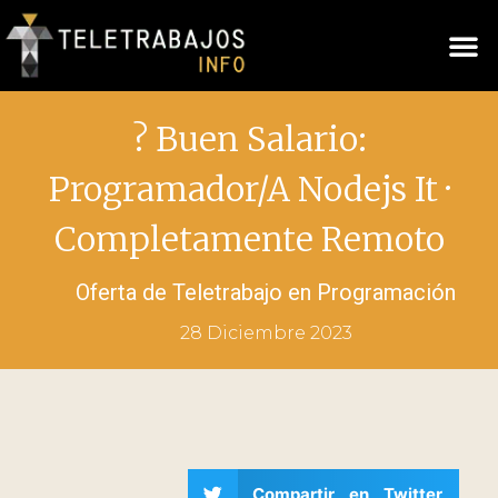
? Buen Salario:
Programador/A Nodejs It ·
Completamente Remoto
Oferta de Teletrabajo en
Programación
28 Diciembre 2023
Compartir en Twitter