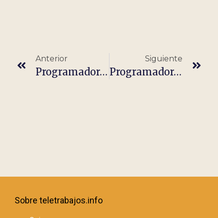
Anterior
Siguiente
Programador/a | FULLSTACK. TELETRABAJO 100 %
Programador/a De Fullstack
Sobre teletrabajos.info