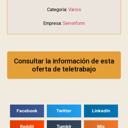
Categoría:
Varios
Empresa:
Servinform
Consultar la información de esta
oferta de teletrabajo
Facebook
Twitter
LinkedIn
Reddit
Tumblr
Mix