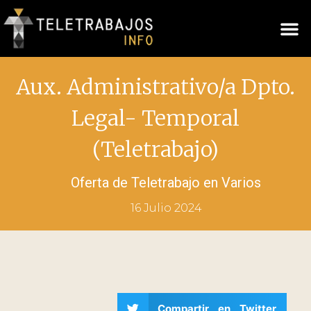
Aux. Administrativo/a Dpto.
Legal- Temporal
(Teletrabajo)
Oferta de Teletrabajo en
Varios
16 Julio 2024
Compartir en Twitter