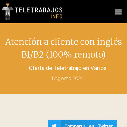
Atención a cliente con inglés
B1/B2 (100% remoto)
Oferta de Teletrabajo en
Varios
1 Agosto 2024
Compartir en Twitter