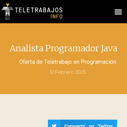
Analista Programador Java
Oferta de Teletrabajo en
Programación
12 Febrero 2025
Compartir en Twitter