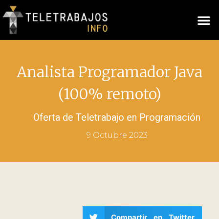
Analista Programador Java
(100% remoto)
Oferta de Teletrabajo en
Programación
9 Octubre 2023
Compartir en Twitter