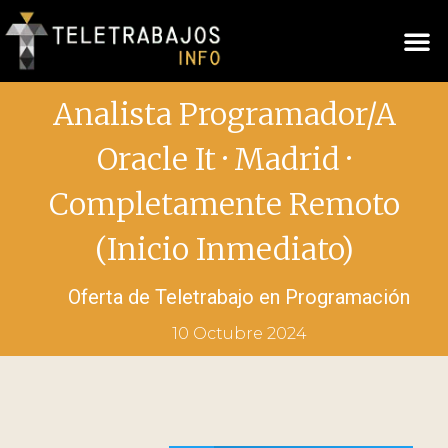
Analista Programador/A
Oracle It · Madrid ·
Completamente Remoto
(Inicio Inmediato)
Oferta de Teletrabajo en
Programación
10 Octubre 2024