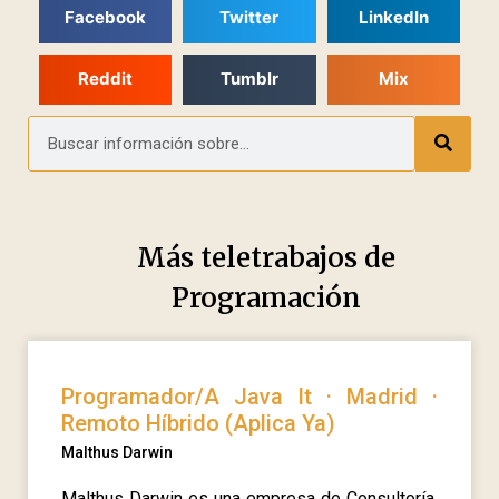
Facebook
Twitter
LinkedIn
Reddit
Tumblr
Mix
Más teletrabajos de
Programación
Programador/A Java It · Madrid ·
Remoto Híbrido (Aplica Ya)
Malthus Darwin
Malthus Darwin es una empresa de Consultoría,