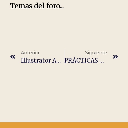
Temas del foro...
Anterior
Siguiente
Illustrator And Graphic Designer @ B2B Curriculum Team
PRÁCTICAS DE DISEÑO DIGITAL Y GRÁFICO (Remoto) Hellomrlead