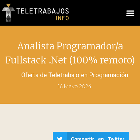
Analista Programador/a
Fullstack .Net (100% remoto)
Oferta de Teletrabajo en
Programación
16 Mayo 2024
Compartir en Twitter