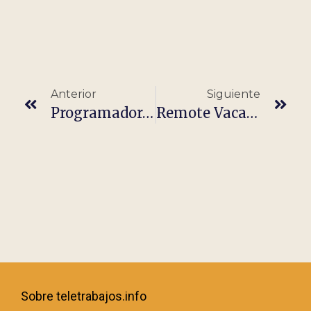
Anterior
Siguiente
Programador/a ABAP SAP-PI 100% REMOTO
Remote Vacation Planner For Travel Enthusiasts
Sobre teletrabajos.info