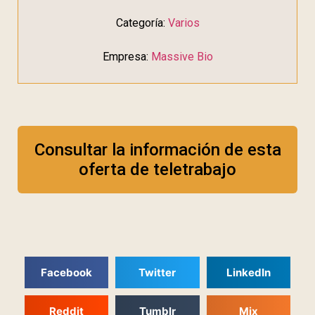
Categoría:
Varios
Empresa:
Massive Bio
Consultar la información de esta
oferta de teletrabajo
Facebook
Twitter
LinkedIn
Reddit
Tumblr
Mix