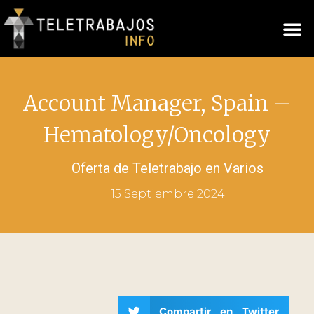
Account Manager, Spain –
Hematology/Oncology
Oferta de Teletrabajo en
Varios
15 Septiembre 2024
Compartir en Twitter