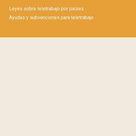
Leyes sobre teletrabajo por países
Ayudas y subvenciones para teletrabajo
Si quieres recibir información y noticias sobre
teletrabajo y espacios de coworking, suscríbete a
nuestro boletín.
Si continúas, aceptas la política de privacidad
© Copyright 2026 Teletrabajos.info –
Política de privacidad
–
Aviso legal
–
Política de cookies