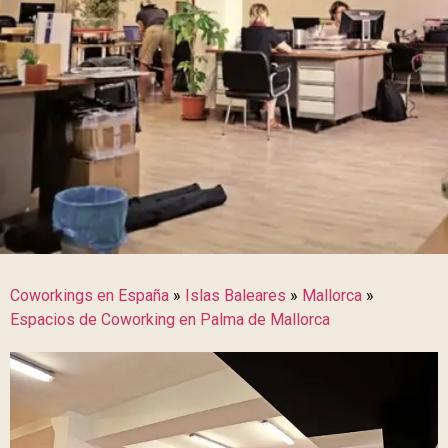
Coworkings en España
»
Islas Baleares
»
Mallorca
»
Espacios de Coworking en Palma de Mallorca