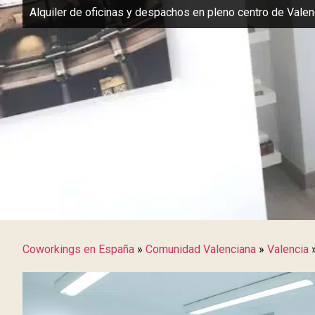
Alquiler de oficinas y despachos en pleno centro de Valen
Coworkings en España
»
Comunidad Valenciana
»
Valencia