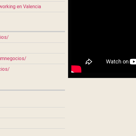
orking en Valencia
ios/
aumnegocios/
cios/