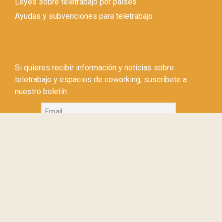
Leyes sobre teletrabajo por países
Ayudas y subvenciones para teletrabajo
Si quieres recibir información y noticias sobre
teletrabajo y espacios de coworking, suscríbete a
nuestro boletín.
Si continúas, aceptas la política de privacidad
© Copyright 2026 Teletrabajos.info –
Política de privacidad
–
Aviso legal
–
Política de cookies