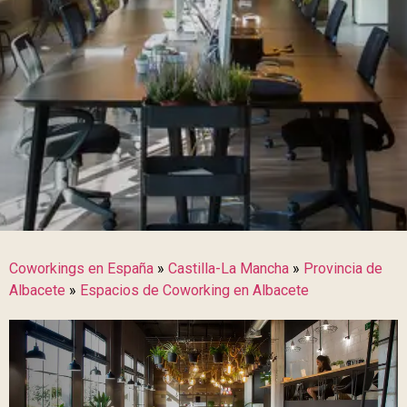
Coworkings en España
»
Castilla-La Mancha
»
Provincia de
Albacete
»
Espacios de Coworking en Albacete