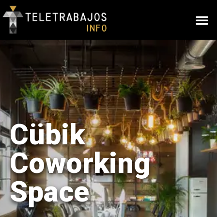
Cübik
Coworking
Space