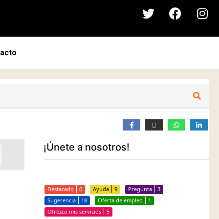
acto
¡Únete a nosotros!
Destacado
0
Ayuda
9
Pregunta
3
Sugerencia
18
Oferta de empleo
1
Ofrezco mis servicios
5