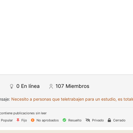
0
En línea
107
Miembros
nsaje:
Necesito a personas que teletrabajen para un estudio, es tot
contiene publicaciones sin leer
Popular
Fijo
No aprobados
Resuelto
Privado
Cerrado