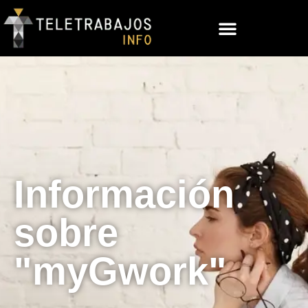
Información
sobre
"myGwork"