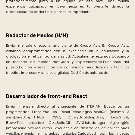
profesionalmente junto a un equipo de alto nivel, con mucha
experiencia trabajando en Java, ¡esta es tu oferta!Te damos la
oportunidad de poder trabajar para un importante
Redactor de Medios (H/M)
Enviar mensaje directo al anunciante de Grupo Asís En Grupo Asís,
estamos comprometidos con la excelencia en la educación y la
divulgación en el campo de la salud. Actualmente, estamos buscando
un redactor de medios motivado y experimentado.Funciones del
puesto:Edición y redacción de contenidos periodísticos y técnicos
(medios impresos y canales digitales).Gestión de autores de
Desarrollador de front-end React
Enviar mensaje directo al anunciante de ITERIAM Buscamos un
programador Front-End en React.Tecnologías:ReactJS (mínimo 3
años)JavaScriptHTML5, CSS3, jQueryBootstrapSass, LessGrunt,
BowerTest unitarios: JestSolidGit, SVNMetodología AgileInglés
(Imprescindible)Requisitos:Experiencia en desarrollos de aplicaciones
web.Experiencia en pruebas unitarias.Curiosidad por las nuevas