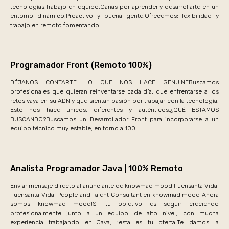
tecnologías.Trabajo en equipo.Ganas por aprender y desarrollarte en un
entorno dinámico.Proactivo y buena gente.Ofrecemos:Flexibilidad y
trabajo en remoto fomentando
Programador Front (Remoto 100%)
DÉJANOS CONTARTE LO QUE NOS HACE GENUINEBuscamos
profesionales que quieran reinventarse cada día, que enfrentarse a los
retos vaya en su ADN y que sientan pasión por trabajar con la tecnología.
Esto nos hace únicos, diferentes y auténticos.¿QUÉ ESTAMOS
BUSCANDO?Buscamos un Desarrollador Front para incorporarse a un
equipo técnico muy estable, en torno a 100
Analista Programador Java | 100% Remoto
Enviar mensaje directo al anunciante de knowmad mood Fuensanta Vidal
Fuensanta Vidal People and Talent Consultant en knowmad mood Ahora
somos knowmad mood!Si tu objetivo es seguir creciendo
profesionalmente junto a un equipo de alto nivel, con mucha
experiencia trabajando en Java, ¡esta es tu oferta!Te damos la