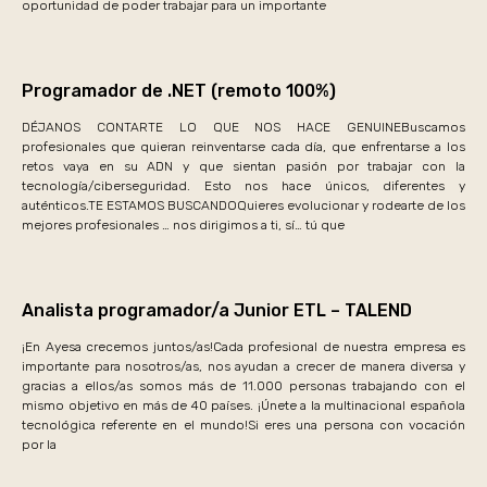
oportunidad de poder trabajar para un importante
Programador de .NET (remoto 100%)
DÉJANOS CONTARTE LO QUE NOS HACE GENUINEBuscamos
profesionales que quieran reinventarse cada día, que enfrentarse a los
retos vaya en su ADN y que sientan pasión por trabajar con la
tecnología/ciberseguridad. Esto nos hace únicos, diferentes y
auténticos.TE ESTAMOS BUSCANDOQuieres evolucionar y rodearte de los
mejores profesionales … nos dirigimos a ti, sí… tú que
Analista programador/a Junior ETL – TALEND
¡En Ayesa crecemos juntos/as!Cada profesional de nuestra empresa es
importante para nosotros/as, nos ayudan a crecer de manera diversa y
gracias a ellos/as somos más de 11.000 personas trabajando con el
mismo objetivo en más de 40 países. ¡Únete a la multinacional española
tecnológica referente en el mundo!Si eres una persona con vocación
por la