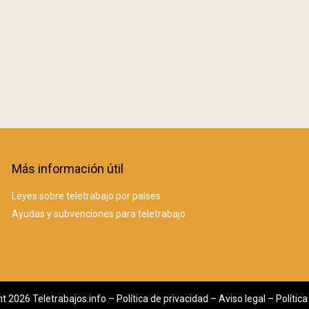
Más información útil
Leyes sobre teletrabajo por países
Ayudas y subvenciones para teletrabajo
t 2026 Teletrabajos.info –
Política de privacidad
–
Aviso legal
–
Polític