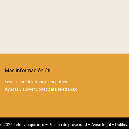
Más información útil
Leyes sobre teletrabajo por países
Ayudas y subvenciones para teletrabajo
t 2026 Teletrabajos.info –
Política de privacidad
–
Aviso legal
–
Polític