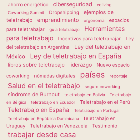
ciberseguridad
ahorro energético
coliving
ejemplos de
Dropshipping
Coworking Summit
emprendimiento
teletrabajo
espacios
ergonomía
Herramientas
para teletrabajar
guía teletrabajo
para teletrabajo
Incentivos para teletrabajar
Ley
Ley del teletrabajo en
del teletrabajo en Argentina
Ley de teletrabajo en España
México
libros sobre teletrabajo
liderazgo
Nuevo espacio
países
coworking
nómadas digitales
reportaje
Salud en el teletrabajo
seguro coworking
síndrome de Burnout
teletrabajo en Bolivia
Teletrabajo
Teletrabajo en el Perú
en Bélgica
teletrabajo en Ecuador
Teletrabajo en España
Teletrabajo en Portugal
teletrabajo en
Teletrabajo en República Dominicana
Uruguay
Teletrabajo en Venezuela
Testimonio
trabajar desde casa