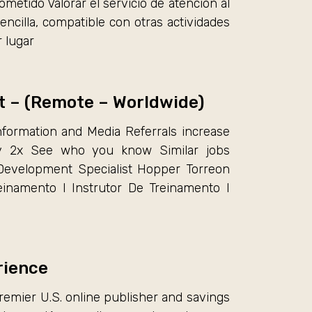
ometido Valorar el servicio de atención al
sencilla, compatible con otras actividades
r lugar
t – (Remote – Worldwide)
nformation and Media Referrals increase
by 2x See who you know Similar jobs
Development Specialist Hopper Torreon
einamento I Instrutor De Treinamento I
rience
mier U.S. online publisher and savings