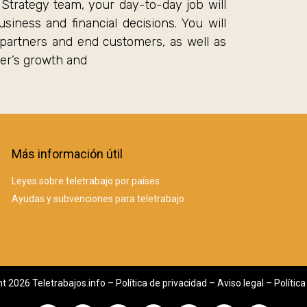
trategy team, your day-to-day job will
iness and financial decisions. You will
partners and end customers, as well as
per’s growth and
Más información útil
Leyes sobre teletrabajo por países
Ayudas y subvenciones para teletrabajo
t 2026 Teletrabajos.info –
Política de privacidad
–
Aviso legal
–
Polític