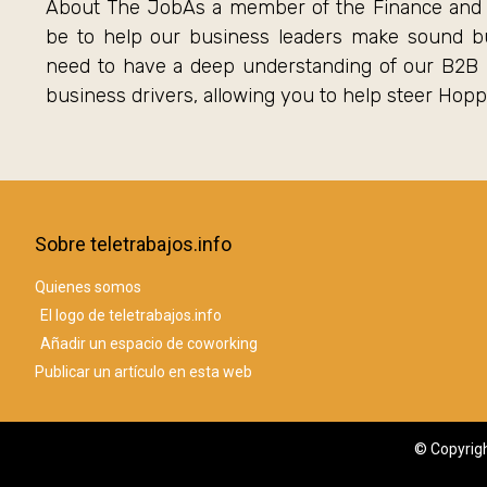
About The JobAs a member of the Finance and S
be to help our business leaders make sound bus
need to have a deep understanding of our B2B 
business drivers, allowing you to help steer Hop
Sobre teletrabajos.info
Quienes somos
El logo de teletrabajos.info
Añadir un espacio de coworking
Publicar un artículo en esta web
© Copyrigh