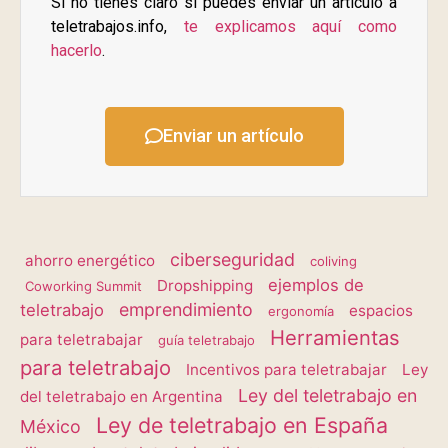
Si no tienes claro si puedes enviar un artículo a
teletrabajos.info,
te explicamos aquí como
hacerlo
.
Enviar un artículo
ciberseguridad
ahorro energético
coliving
ejemplos de
Dropshipping
Coworking Summit
emprendimiento
teletrabajo
espacios
ergonomía
Herramientas
para teletrabajar
guía teletrabajo
para teletrabajo
Incentivos para teletrabajar
Ley
Ley del teletrabajo en
del teletrabajo en Argentina
Ley de teletrabajo en España
México