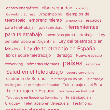
ciberseguridad
ahorro energético
coliving
ejemplos de
Dropshipping
Coworking Summit
emprendimiento
teletrabajo
espacios
ergonomía
Herramientas
para teletrabajar
guía teletrabajo
para teletrabajo
Incentivos para teletrabajar
Ley
Ley del teletrabajo en
del teletrabajo en Argentina
Ley de teletrabajo en España
México
libros sobre teletrabajo
liderazgo
Nuevo espacio
países
coworking
nómadas digitales
reportaje
Salud en el teletrabajo
seguro coworking
síndrome de Burnout
teletrabajo en Bolivia
Teletrabajo
Teletrabajo en el Perú
en Bélgica
teletrabajo en Ecuador
Teletrabajo en España
Teletrabajo en Portugal
teletrabajo en
Teletrabajo en República Dominicana
Uruguay
Teletrabajo en Venezuela
Testimonio