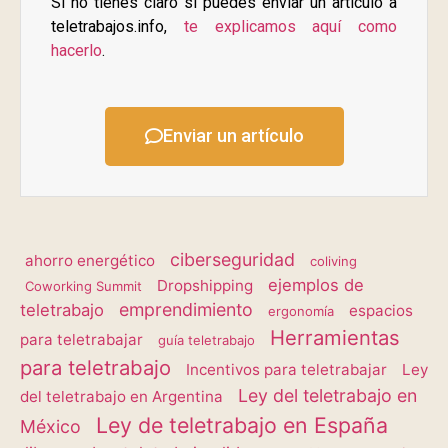
Si no tienes claro si puedes enviar un artículo a
teletrabajos.info,
te explicamos aquí como
hacerlo
.
Enviar un artículo
ciberseguridad
ahorro energético
coliving
ejemplos de
Dropshipping
Coworking Summit
emprendimiento
teletrabajo
espacios
ergonomía
Herramientas
para teletrabajar
guía teletrabajo
para teletrabajo
Incentivos para teletrabajar
Ley
Ley del teletrabajo en
del teletrabajo en Argentina
Ley de teletrabajo en España
México