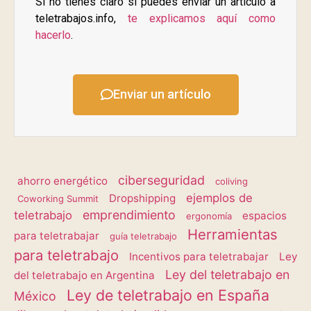
Si no tienes claro si puedes enviar un artículo a
teletrabajos.info,
te explicamos aquí como
hacerlo
.
Enviar un artículo
ciberseguridad
ahorro energético
coliving
ejemplos de
Dropshipping
Coworking Summit
emprendimiento
teletrabajo
espacios
ergonomía
Herramientas
para teletrabajar
guía teletrabajo
para teletrabajo
Incentivos para teletrabajar
Ley
Ley del teletrabajo en
del teletrabajo en Argentina
Ley de teletrabajo en España
México