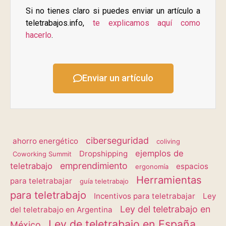
Si no tienes claro si puedes enviar un artículo a
teletrabajos.info,
te explicamos aquí como
hacerlo
.
Enviar un artículo
ciberseguridad
ahorro energético
coliving
ejemplos de
Dropshipping
Coworking Summit
emprendimiento
teletrabajo
espacios
ergonomía
Herramientas
para teletrabajar
guía teletrabajo
para teletrabajo
Incentivos para teletrabajar
Ley
Ley del teletrabajo en
del teletrabajo en Argentina
Ley de teletrabajo en España
México