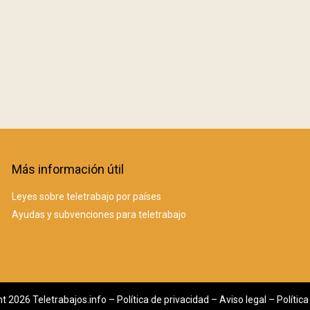
Más información útil
Leyes sobre teletrabajo por países
Ayudas y subvenciones para teletrabajo
t 2026 Teletrabajos.info –
Política de privacidad
–
Aviso legal
–
Polític