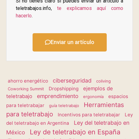
Si no tienes claro si puedes enviar un artículo a
teletrabajos.info,
te explicamos aquí como
hacerlo
.
Enviar un artículo
ciberseguridad
ahorro energético
coliving
ejemplos de
Dropshipping
Coworking Summit
emprendimiento
teletrabajo
espacios
ergonomía
Herramientas
para teletrabajar
guía teletrabajo
para teletrabajo
Incentivos para teletrabajar
Ley
Ley del teletrabajo en
del teletrabajo en Argentina
Ley de teletrabajo en España
México